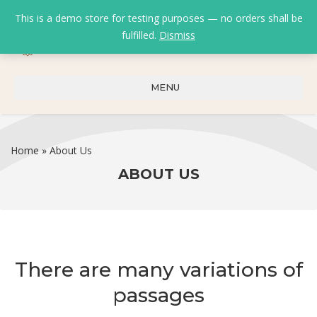
This is a demo store for testing purposes — no orders shall be
fulfilled.
Dismiss
0
0
₹
0.00
MENU
Home
»
About Us
ABOUT US
There are many variations of
passages